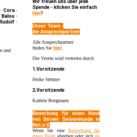
Wir freuen uns über jede
Spende - klicken Sie einfach
· Cora ·
hier
!
 Balou ·
Rudolf ·
Unser Team -
die Ansprechpartner
Alle Ansprechpartner
hier
finden Sie
.
en und
Der Verein wird vertreten durch
1.Vorsitzende
Heike Stettner
2.Vorsitzende
Kathrin Borgmann
Bewerbung für einen Hund
von Berner Sennenhunde in
Not e.V.
Wenn Sie eine
Bewerbung für
einen Hund
abgeben oder sich
als