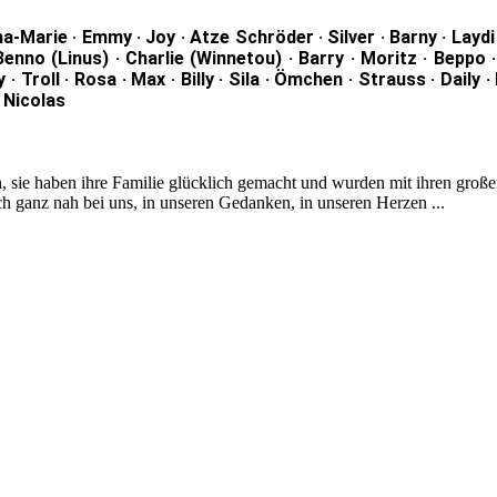
-Marie · Emmy · Joy · Atze Schröder · Silver · Barny · Laydi 
Benno (Linus) · Charlie (Winnetou) · Barry · Moritz · Beppo ·
 Troll · Rosa · Max · Billy · Sila · Ömchen · Strauss · Daily · 
· Nicolas
n, sie haben ihre Familie glücklich gemacht und wurden mit ihren groß
ch ganz nah bei uns, in unseren Gedanken, in unseren Herzen ...