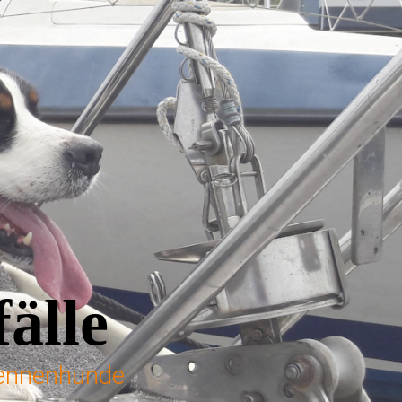
älle
 Sennenhunde