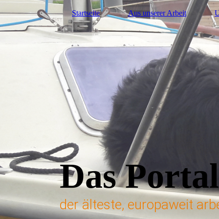
Startseite
Aus unserer Arbeit
U
Das Portal
der älteste, europaweit ar