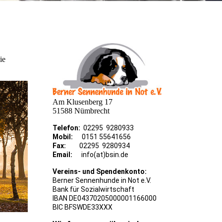
ie
Am Klusenberg 17
51588 Nümbrecht
Telefon:
02295 9280933
Mobil:
0151 55641656
Fax:
02295 9280934
Email:
info(at)bsin.de
Vereins- und Spendenkonto:
Berner Sennenhunde in Not e.V.
Bank für Sozialwirtschaft
IBAN DE04370205000001166000
BIC BFSWDE33XXX