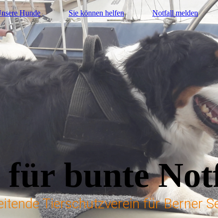
nsere Hunde
Sie können helfen
Notfall melden
 für bunte Notf
beitende Tierschutzverein für Berner