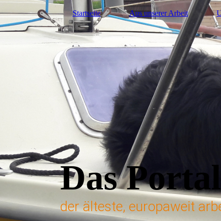
Startseite
Aus unserer Arbeit
U
Das Portal
der älteste, europaweit ar