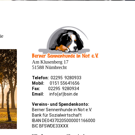
ie
Am Klusenberg 17
51588 Nümbrecht
Telefon:
02295 9280933
Mobil:
0151 55641656
Fax:
02295 9280934
Email:
info(at)bsin.de
Vereins- und Spendenkonto:
Berner Sennenhunde in Not e.V.
Bank für Sozialwirtschaft
IBAN DE04370205000001166000
BIC BFSWDE33XXX