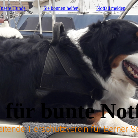
nsere Hunde
Sie können helfen
Notfall melden
 für bunte Notf
beitende Tierschutzverein für Berner