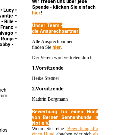
Wir freuen uns über jede
Spende - klicken Sie einfach
• Lucy •
hier
!
wantje •
 Bille •
Unser Team -
 Franz •
die Ansprechpartner
hivago •
 Ronja •
Alle Ansprechpartner
obby •
hier
finden Sie
.
Der Verein wird vertreten durch
1.Vorsitzende
Heike Stettner
2.Vorsitzende
mich
 zum
Kathrin Borgmann
Bewerbung für einen Hund
von Berner Sennenhunde in
Not e.V.
Wenn Sie eine
Bewerbung für
blos
einen Hund
abgeben oder sich
als