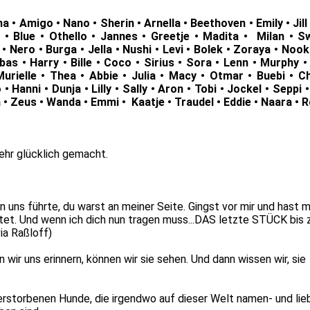
na • Amigo • Nano • Sherin • Arnella • Beethoven • Emily • Jill 
• Blue • Othello • Jannes • Greetje • Madita • Milan • S
 Nero • Burga • Jella • Nushi • Levi • Bolek • Zoraya • Nook •
orbas • Harry • Bille • Coco • Sirius • Sora • Lenn • Murphy •
urielle • Thea • Abbie • Julia • Macy • Otmar • Buebi • C
 Hanni • Dunja • Lilly • Sally • Aron • Tobi • Jockel • Seppi •
 • Zeus • Wanda • Emmi • Kaatje • Traudel • Eddie • Naara • R
ehr glücklich gemacht.
n uns führte, du warst an meiner Seite. Gingst vor mir und hast 
itet. Und wenn ich dich nun tragen muss...DAS letzte STÜCK bis
a Raßloff)
wir uns erinnern, können wir sie sehen. Und dann wissen wir, sie
erstorbenen Hunde, die irgendwo auf dieser Welt namen- und lie