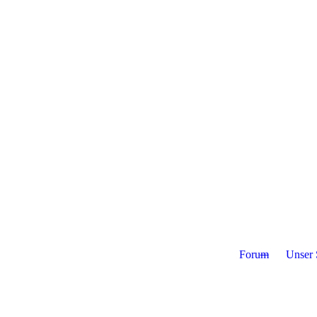
Foru
m
Unser 