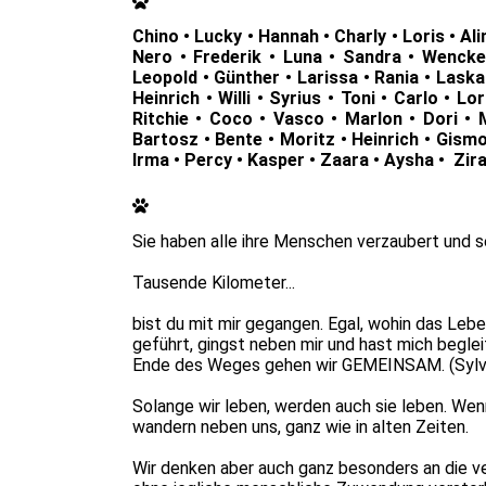
Chino • Lucky • Hannah • Charly • Loris • Ali
Nero • Frederik • Luna • Sandra • Wencke 
Leopold • Günther • Larissa • Rania • Laska •
Heinrich • Willi • Syrius • Toni • Carlo • L
Ritchie • Coco • Vasco • Marlon • Dori • M
Bartosz • Bente • Moritz • Heinrich • Gismo •
Irma • Percy • Kasper • Zaara • Aysha • Zira
Sie haben alle ihre Menschen verzaubert und s
Tausende Kilometer...
bist du mit mir gegangen. Egal, wohin das Lebe
geführt, gingst neben mir und hast mich begle
Ende des Weges gehen wir GEMEINSAM. (Sylvi
Solange wir leben, werden auch sie leben. Wenn 
wandern neben uns, ganz wie in alten Zeiten.
Wir denken aber auch ganz besonders an die v