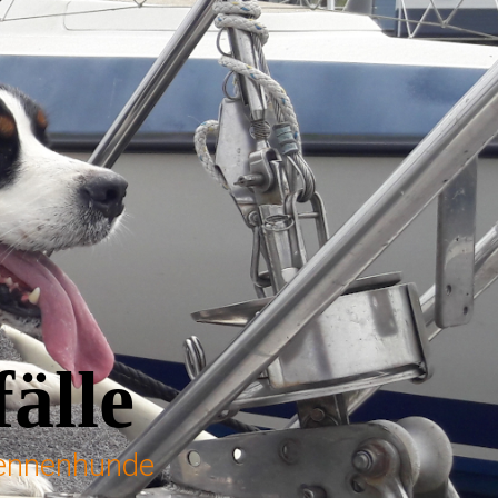
älle
 Sennenhunde