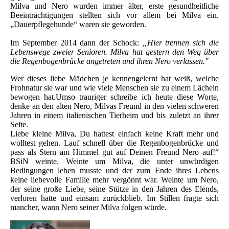
Milva und Nero wurden immer älter, erste gesundheitliche
Beeinträchtigungen stellten sich vor allem bei Milva ein.
„Dauerpflegehunde“ waren sie geworden.
Im September 2014 dann der Schock:
„Hier trennen sich die
Lebenswege zweier Senioren. Milva hat gestern den Weg über
die Regenbogenbrücke angetreten und ihren Nero verlassen."
Wer dieses liebe Mädchen je kennengelernt hat weiß, welche
Frohnatur sie war und wie viele Menschen sie zu einem Lächeln
bewogen hat.Umso trauriger schreibe ich heute diese Worte,
denke an den alten Nero, Milvas Freund in den vielen schweren
Jahren in einem italienischen Tierheim und bis zuletzt an ihrer
Seite.
Liebe kleine Milva, Du hattest einfach keine Kraft mehr und
wolltest gehen. Lauf schnell über die Regenbogenbrücke und
pass als Stern am Himmel gut auf Deinen Freund Nero auf!“
BSiN weinte. Weinte um Milva, die unter unwürdigen
Bedingungen leben musste und der zum Ende ihres Lebens
keine liebevolle Familie mehr vergönnt war. Weinte um Nero,
der seine große Liebe, seine Stütze in den Jahren des Elends,
verloren hatte und einsam zurückblieb. Im Stillen fragte sich
mancher, wann Nero seiner Milva folgen würde.