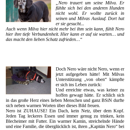
„Nero trauert um seine Milva. Er
fühlte sich bei den anderen Hunden
nicht wohl. Er wollte zurück in
seinen und Milvas Auslauf. Dort hat
er sie gesucht...
Auch wenn Milva hier nicht mehr bei ihm sein kann, fühlt Nero
hier ihre tiefe Verbundenheit. Hier kann er auf sie warten… und
das macht den lieben Schatz zufrieden…“
Doch Nero wäre nicht Nero, wenn er
jetzt aufgegeben hätte! Mit Milvas
Unterstützung „von oben“ kämpfte
er sich ins Leben zurück:
Und erreichte etwas, was keiner zu
hoffen gewagt hätte. Er schlich sich
in das große Herz eines lieben Menschen und ganz BSiN durfte
sich neben warmen Worten über dieses Bild freuen.
Nero ist ZUHAUSE! Ein Dach, kein Netz, über dem Kopf.
Jeden Tag leckeres Essen und immer genug zu trinken, kein
Blecheimer mit Futter. Ein warmer Kamin, streichelnde Hände
und eine Familie, die überglücklich ist, ihren „Kapitän Nero“ bei