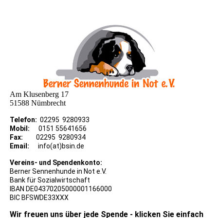
Am Klusenberg 17
51588 Nümbrecht
Telefon:
02295 9280933
Mobil:
0151 55641656
Fax:
02295 9280934
Email:
info(at)bsin.de
Vereins- und Spendenkonto:
Berner Sennenhunde in Not e.V.
Bank für Sozialwirtschaft
IBAN DE04370205000001166000
BIC BFSWDE33XXX
Wir freuen uns über jede Spende - klicken Sie einfach