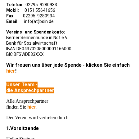
Telefon:
02295 9280933
Mobil:
0151 55641656
Fax:
02295 9280934
Email:
info(at)bsin.de
Vereins- und Spendenkonto:
Berner Sennenhunde in Not e.V.
Bank für Sozialwirtschaft
IBAN DE04370205000001166000
BIC BFSWDE33XXX
Wir freuen uns über jede Spende - klicken Sie einfach
hier
!
Unser Team -
die Ansprechpartner
Alle Ansprechpartner
hier
finden Sie
.
Der Verein wird vertreten durch
1.Vorsitzende
Heike Stettner