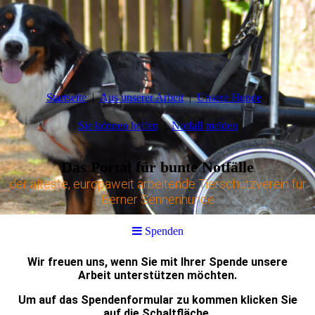
Startseite
Aus unserer Arbeit
Unsere Hunde
Sie können helfen
Notfall melden
Das Portal für bunte Notfälle
der älteste, europaweit arbeitende Tierschutzverein für
Berner Sennenhunde
Spenden
Wir freuen uns, wenn Sie mit Ihrer Spende unsere
Arbeit unterstützen möchten.
Um auf das Spendenformular zu kommen klicken Sie
auf die Schaltfläche.