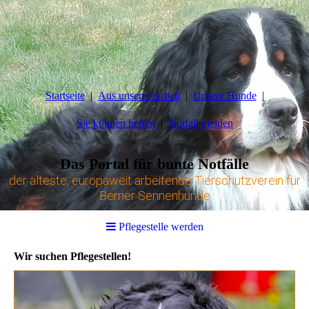
Startseite
Aus unserer Arbeit
Unsere Hunde
Sie können helfen
Notfall melden
Das Portal für bunte Notfälle
der älteste, europaweit arbeitende Tierschutzverein für
Berner Sennenhunde
Pflegestelle werden
Wir suchen Pflegestellen!