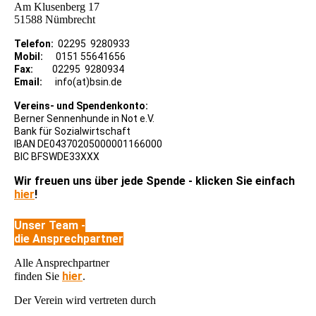
Am Klusenberg 17
51588 Nümbrecht
Telefon:
02295 9280933
Mobil:
0151 55641656
Fax:
02295 9280934
Email:
info(at)bsin.de
Vereins- und Spendenkonto:
Berner Sennenhunde in Not e.V.
Bank für Sozialwirtschaft
IBAN DE04370205000001166000
BIC BFSWDE33XXX
Wir freuen uns über jede Spende - klicken Sie einfach
hier
!
Unser Team -
die Ansprechpartner
Alle Ansprechpartner
hier
finden Sie
.
Der Verein wird vertreten durch