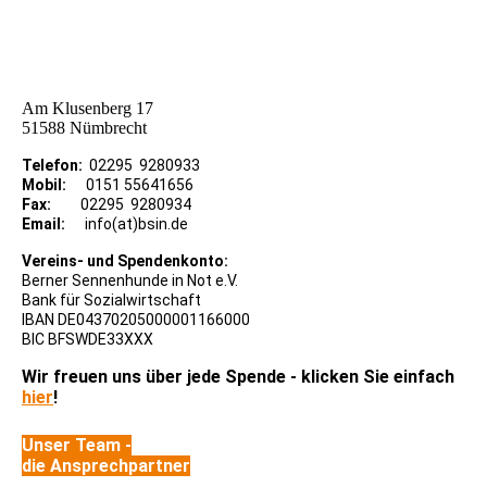
Am Klusenberg 17
51588 Nümbrecht
Telefon:
02295 9280933
Mobil:
0151 55641656
Fax:
02295 9280934
Email:
info(at)bsin.de
Vereins- und Spendenkonto:
Berner Sennenhunde in Not e.V.
Bank für Sozialwirtschaft
IBAN DE04370205000001166000
BIC BFSWDE33XXX
Wir freuen uns über jede Spende - klicken Sie einfach
hier
!
Unser Team -
die Ansprechpartner