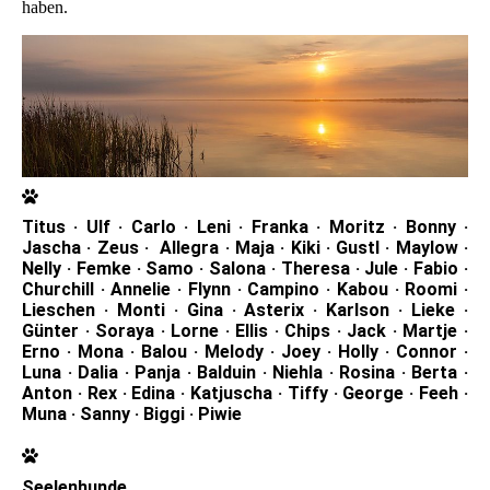
haben.
Titus · Ulf · Carlo · Leni · Franka · Moritz · Bonny ·
Jascha · Zeus · Allegra · Maja · Kiki · Gustl · Maylow ·
Nelly · Femke · Samo · Salona · Theresa · Jule · Fabio ·
Churchill · Annelie · Flynn · Campino · Kabou · Roomi ·
Lieschen · Monti · Gina · Asterix · Karlson · Lieke ·
Günter · Soraya · Lorne · Ellis · Chips · Jack · Martje ·
Erno · Mona · Balou · Melody · Joey · Holly · Connor ·
Luna · Dalia · Panja · Balduin · Niehla · Rosina · Berta ·
Anton · Rex · Edina · Katjuscha · Tiffy · George · Feeh ·
Muna · Sanny · Biggi · Piwie
Seelenhunde