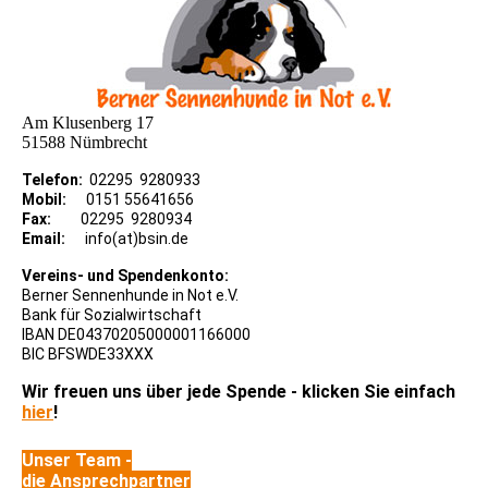
Am Klusenberg 17
51588 Nümbrecht
Telefon:
02295 9280933
Mobil:
0151 55641656
Fax:
02295 9280934
Email:
info(at)bsin.de
Vereins- und Spendenkonto:
Berner Sennenhunde in Not e.V.
Bank für Sozialwirtschaft
IBAN DE04370205000001166000
BIC BFSWDE33XXX
Wir freuen uns über jede Spende - klicken Sie einfach
hier
!
Unser Team -
die Ansprechpartner