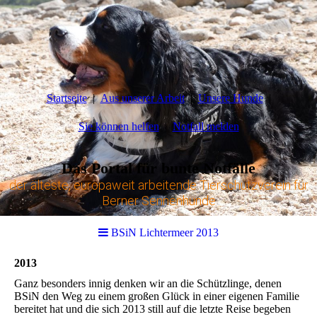
Startseite
Aus unserer Arbeit
Unsere Hunde
Sie können helfen
Notfall melden
Das Portal für bunte Notfälle
der älteste, europaweit arbeitende Tierschutzverein für
Berner Sennenhunde
BSiN Lichtermeer 2013
2013
Ganz besonders innig denken wir an die Schützlinge, denen
BSiN den Weg zu einem großen Glück in einer eigenen Familie
bereitet hat und die sich 2013 still auf die letzte Reise begeben