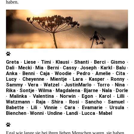
haben.
Greta · Liese · Timi · Klausi · Shanti · Berci · Gismo ·
Dali · Mecki · Mia · Berni · Cassy · Joseph · Karkl · Balu ·
Anka · Benni · Caja · Woodie · Pedro · Amelie · Cita ·
Lucy · Cheyenne · Mientje · Lara · Kasper · Ronny ·
Sammy · Vera · Watzel · JustinMarlo · Torro · Nina ·
Rika · Sontje · Wilma · Magdalena · Bjarne · Nala · Dorle
· Malinka · Valentina · Norwin · Egon · Karol · Lilli ·
Watzmann · Raja · Shira · Rosi · Sancho · Samuel ·
Babette · Lili · Vinnie · Cara · Evamarie · Ursula ·
Bienchen · Wonni · Undine · Landi · Lucca · Mabel
Egal wie lange sie bei ihren lieben Menschen waren, sie haben