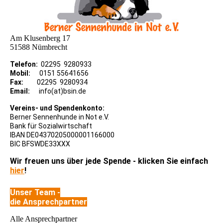
Am Klusenberg 17
51588 Nümbrecht
Telefon:
02295 9280933
Mobil:
0151 55641656
Fax:
02295 9280934
Email:
info(at)bsin.de
Vereins- und Spendenkonto:
Berner Sennenhunde in Not e.V.
Bank für Sozialwirtschaft
IBAN DE04370205000001166000
BIC BFSWDE33XXX
Wir freuen uns über jede Spende - klicken Sie einfach
hier
!
Unser Team -
die Ansprechpartner
Alle Ansprechpartner