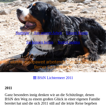
Startseite
Aus unserer Arbeit
Unsere Hunde
Sie können helfen
Notfall melden
Das Portal für bunte Notfälle
der älteste, europaweit arbeitende Tierschutzverein für
Berner Sennenhunde
BSiN Lichtermeer 2011
2011
Ganz besonders innig denken wir an die Schützlinge, denen
BSiN den Weg zu einem großen Glück in einer eigenen Familie
bereitet hat und die sich 2011 still auf die letzte Reise begeben