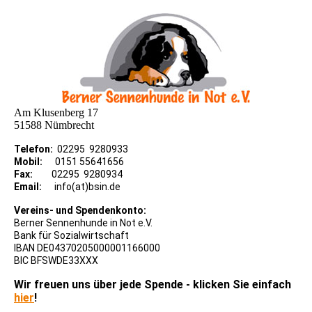
Am Klusenberg 17
51588 Nümbrecht
Telefon:
02295 9280933
Mobil:
0151 55641656
Fax:
02295 9280934
Email:
info(at)bsin.de
Vereins- und Spendenkonto:
Berner Sennenhunde in Not e.V.
Bank für Sozialwirtschaft
IBAN DE04370205000001166000
BIC BFSWDE33XXX
Wir freuen uns über jede Spende - klicken Sie einfach
hier
!