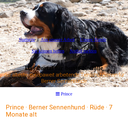
Startseite
Aus unserer Arbeit
Unsere Hunde
Sie können helfen
Notfall melden
Das Portal für bunte Notfälle
der älteste, europaweit arbeitende Tierschutzverein für
Berner Sennenhunde
Prince
Prince · Berner Sennenhund · Rüde · 7
Monate alt